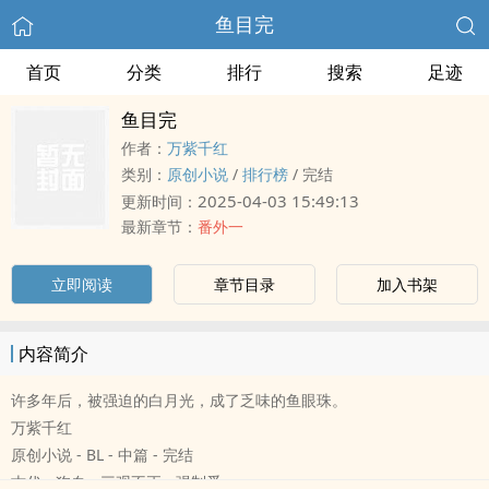
鱼目完
首页
分类
排行
搜索
足迹
鱼目完
作者：
万紫千红
类别：
原创小说
/
排行榜
/
完结
2025-04-03 15:49:13
更新时间：
最新章节：
番外一
立即阅读
章节目录
加入书架
内容简介
许多年后，被强迫的白月光，成了乏味的鱼眼珠。
万紫千红
原创小说 - BL - 中篇 - 完结
古代 - 狗血 - 三观不正 - 强制爱