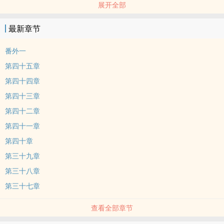
展开全部
NP
他们说：玩腻了。
最新章节
阮承青：还有这等好事？？？
多年后，被强制爱的白月光，以色侍人，愚蠢跋扈，终成了乏味作呕
番外一
的鱼眼珠
第四十五章
但，那也不能放他走。
第四十四章
注：
第四十三章
暴力强制
阶级差距
第四十二章
渣攻回头
第四十一章
无路人抹布
第四十章
过程伪万人嫌，结局真万人迷。
第三十九章
第三十八章
第三十七章
查看全部章节