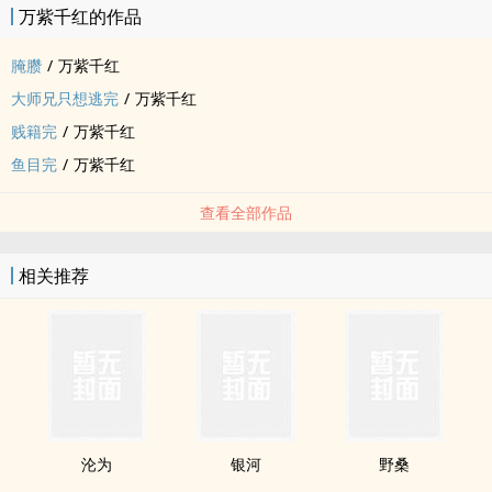
万紫千红的作品
腌臜
/
万紫千红
大师兄只想逃完
/
万紫千红
贱籍完
/
万紫千红
鱼目完
/
万紫千红
查看全部作品
相关推荐
沦为
银河
野桑