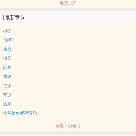
展开全部
PWP - 中篇
最新章节
标记
“卸甲”
旖念
獠牙
烈焰
重燃
绝望
寒凉
热潮
依然是作者碎碎念
查看全部章节