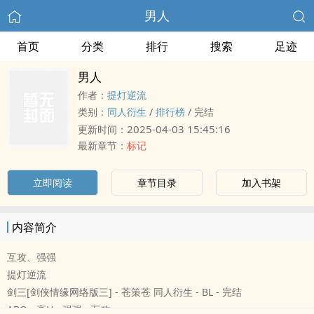
男人
首页
分类
排行
搜索
足迹
男人
作者：
提灯逆流
类别：
‍‍‌同‍‎人‎衍生
/
排行榜
/
完结
2025-04-03 15:45:16
更新时间：
最新章节：
标记
立即阅读
章节目录
加入书架
内容简介
互攻、强强
提灯逆流
剑三[剑侠情缘网络版三] - 苍策苍 ‍‍‌同‍‎人‎衍生 - BL - 完结
ABO - ‎‎‌高‎‌‌H‎‎ - 强强 - 互攻