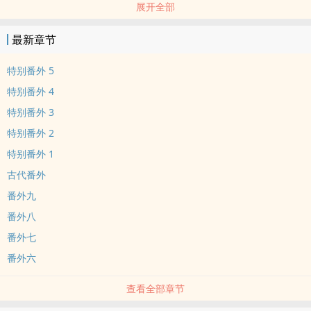
展开全部
新文《阏氏》连载中
排雷：双性生子产乳，亲父子年上，霸总攻，软怜受，三观极其不
最新章节
正。
攻很变态，不择手段！！！！
特别番外 5
由于本人极爱父子梗，脑洞很多，会不定时掉落番外，喜欢请收藏。
特别番外 4
严重强调：请勿将文中情节、三观代入现实！若感觉不适立刻离开！
特别番外 3
情节内容纯属虚构！
特别番外 2
请不要传播电子文档，谢谢大家
特别番外 1
古代番外
番外九
番外八
番外七
番外六
查看全部章节