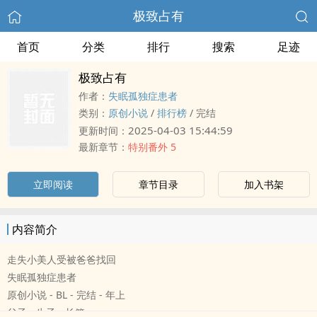
极致占有
首页
分类
排行
搜索
足迹
极致占有
作者：
失眠孤独症患者
类别：
原创小说
/
排行榜
/
完结
2025-04-03 15:44:59
更新时间：
最新章节：
特别番外 5
立即阅读
章节目录
加入书架
内容简介
走失小‌‎美‎‎人‎‍‌受‎被爸爸找回
失眠孤独症患者
原创小说 - BL - 完结 - 年上
父子 - 生子 - 长篇