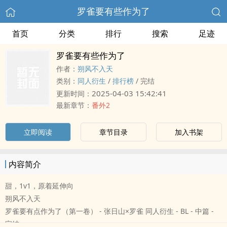
罗雀要有些作为了
首页
分类
排行
搜索
足迹
罗雀要有些作为了
作者：
朔风不入天
类别：
同人衍生
/
排行榜
/
完结
2025-04-03 15:42:41
更新时间：
最新章节：
番外2
立即阅读
章节目录
加入书架
内容简介
甜，1v1，原着延伸向
朔风不入天
罗雀要有点作为了（第一卷） - 张日山×罗雀 同人衍生 - BL - 中篇 -
完结