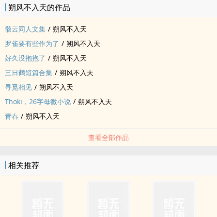
朔风不入天的作品
骸云同人文集
/
朔风不入天
罗雀要有些作为了
/
朔风不入天
好久没抱抱了
/
朔风不入天
三日鹤短篇合集
/
朔风不入天
寻觅相见
/
朔风不入天
Thoki，26字母微小说
/
朔风不入天
青春
/
朔风不入天
查看全部作品
相关推荐