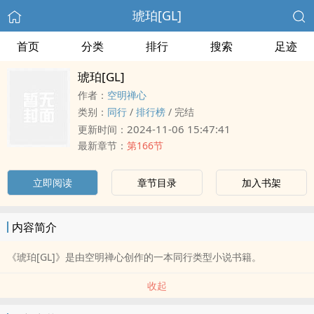
琥珀[GL]
首页
分类
排行
搜索
足迹
琥珀[GL]
作者：
空明禅心
类别：
同行
/
排行榜
/
完结
2024-11-06 15:47:41
更新时间：
最新章节：
第166节
立即阅读
章节目录
加入书架
内容简介
《琥珀[GL]》是由空明禅心创作的一本同行类型小说书籍。
收起