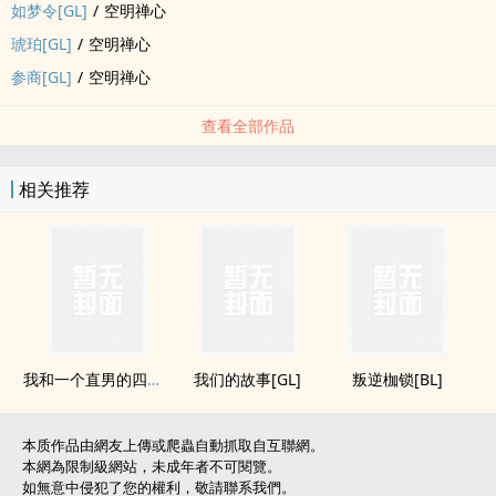
如梦令[GL]
/
空明禅心
琥珀[GL]
/
空明禅心
参商[GL]
/
空明禅心
查看全部作品
相关推荐
我和一个直男的四年[BL]
我们的故事[GL]
叛逆枷锁[BL]
本质作品由網友上傳或爬蟲自動抓取自互聯網。
本網為限制級網站，未成年者不可閱覽。
如無意中侵犯了您的權利，敬請聯系我們。