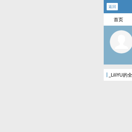
返回
首页
_LiliYU