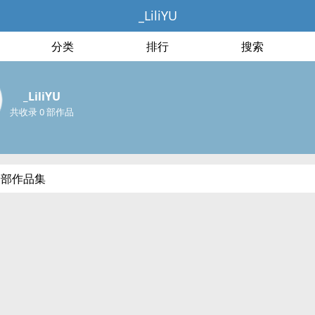
_LiliYU
分类
排行
搜索
_LiliYU
共收录 0 部作品
的全部作品集