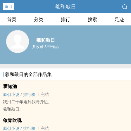
羲和敲日
返回
首页
分类
排行
搜索
足迹
羲和敲日
共收录 3 部作品
羲和敲日的全部作品集
霍知渔
原创小说
/
排行榜
完结
我用二十年走到我哥身边。
羲和敲日
原创小说 - BL - 短篇 - 完结
敛骨吹魂
现代 - 轻松 - 第一人称 - 日常
原创小说
/
排行榜
完结
养成