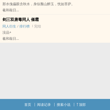
那水傀儡眼含秋水，身似颓山醉玉，恍如菩萨。
羲和敲日
原创小说 - BL - 短篇 - 完结
剑三双唐毒‌‎‍同‌‎人‎ 催霜
听闻丰水之东有一位奇人，敛骨吹魂，能将活人制成傀儡，眼含秋
‌‎‍同‌‎人‎衍生
/
排行榜
完结
水，身似颓山醉玉，世人皆说那傀儡是菩萨，能庇佑姬家子弟。
没品+
《鬼灯如漆点松花》衍生文。勿盗文，发现盗文立即删除原文并投诉
羲和敲日
盗文。
- ‌‎‍同‌‎人‎衍生 - BL - 短篇 - 完结
古代 - 狗血 - 主受视角 - 强制爱
首页
阅读记录
搜索小说
顶部