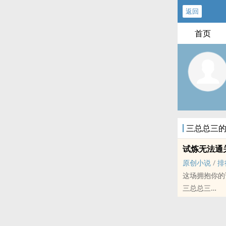
返回
首页
三总总三
试炼无法通
原创小说
/
排
这场拥抱你的
三总总三
原创小说 - BL
狗血
🎈完结撒花🎈