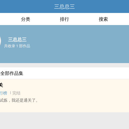
三总总三
分类
排行
搜索
三总总三
共收录 1 部作品
的全部作品集
关
行榜
完结
试炼，我还是通关了。
 - 短篇 - 完结