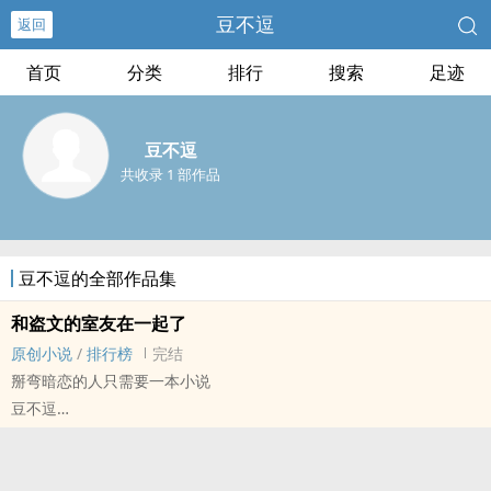
豆不逗
返回
首页
分类
排行
搜索
足迹
豆不逗
共收录 1 部作品
豆不逗的全部作品集
和盗文的室友在一起了
原创小说
/
排行榜
完结
掰弯暗恋的人只需要一本小说
豆不逗
原创小说 - BL - 短篇 - 完结
现代 - HE - 小甜饼 - 轻松
作为糊穿地心的十八线网文写手，曹诩发现嚣张的盗文狗竟然在自己