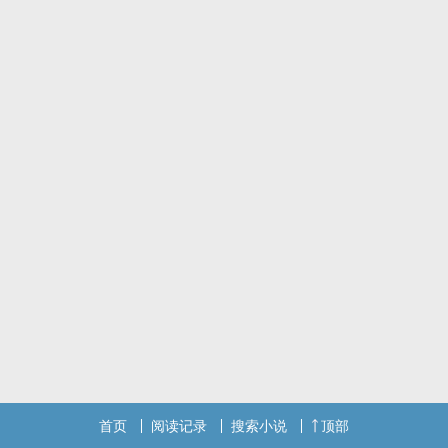
小说评论区里肆意宣传盗文群号！
他怒气冲冲进群准备找盗文狗算帐时，却得知盗文狗竟然是他暗恋了
许久的许知远？
更让他震惊的是，许知远因为太痴迷于自己小的小说，把自己看弯
了？
温柔闷骚攻X单纯炸毛受
许知远（攻）X曹诩（受）
首页
阅读记录
搜索小说
顶部