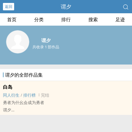
谓夕
返回
首页
分类
排行
搜索
足迹
谓夕
共收录 1 部作品
谓夕的全部作品集
白岛
同人衍生
/
排行榜
完结
勇者为什幺会成为勇者
谓夕
时空中的绘旅人 - 玩家✖️司岚 同人衍生 - BG - 短篇 - 完结
第三人称