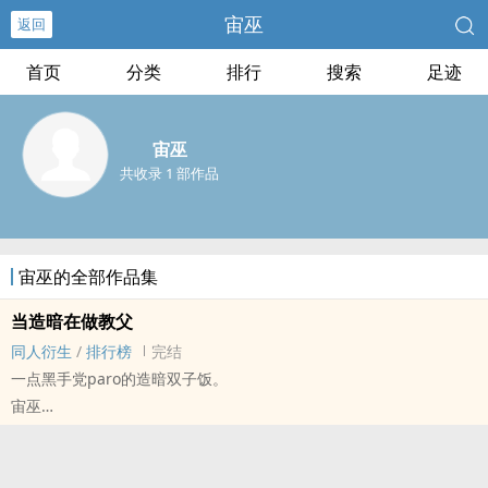
宙巫
返回
首页
分类
排行
搜索
足迹
宙巫
共收录 1 部作品
宙巫的全部作品集
当造暗在做教父
同人衍生
/
排行榜
完结
一点黑手党paro的造暗双子饭。
宙巫
诡秘[诡秘之主] - 同人衍生 - 小说同人 - BL
短篇 - 完结