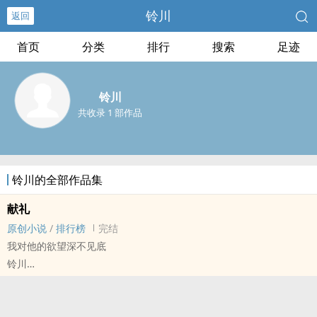
铃川
返回
首页
分类
排行
搜索
足迹
铃川
共收录 1 部作品
铃川的全部作品集
献礼
原创小说
/
排行榜
完结
我对他的欲望深不见底
铃川
原创小说 - BL - 中篇 - 完结
现代 - HE - 主攻视角 - 双性
‎‍‌高‍‌H‍