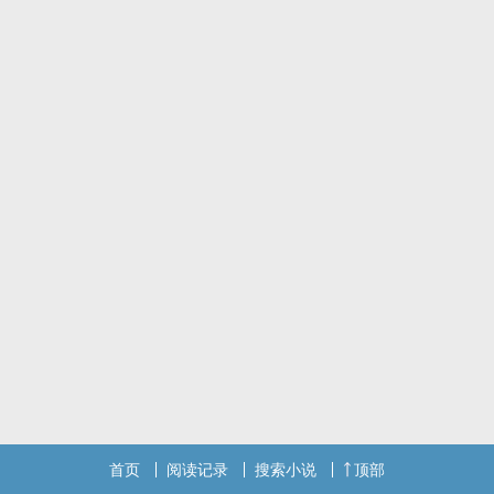
*双性受，第一人称主攻
帅而自知变态控制狂*高岭之花敏感大‌美‌‍‎人‍
两个人都是万人迷
‍‌‍1‌‌v‍‍1‌‌‎，但是有情敌
本质小凰文，玩得比较脏，包括但不限于🐍尿，‍‍‌失‍‍禁‌，半公共场合等
play
叠甲：作者是个变态，本文是作者的xp产物，流水账预警，不能接受
及时退出！
首页
阅读记录
搜索小说
顶部