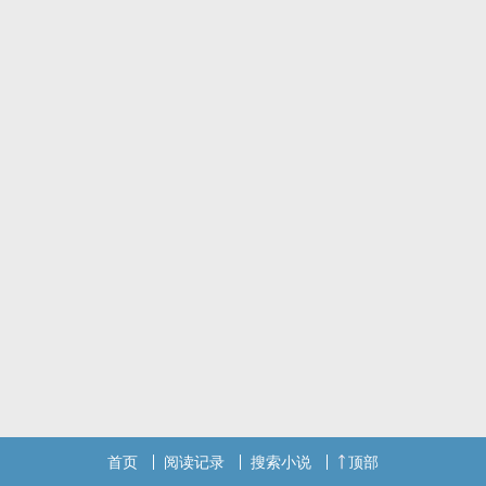
巷子里面杀死。方赫重生后，意外救起了裴云来，对方视自己为神明
般。在逐渐被感化后，林林的出现让方赫生出猜忌。
首页
阅读记录
搜索小说
顶部