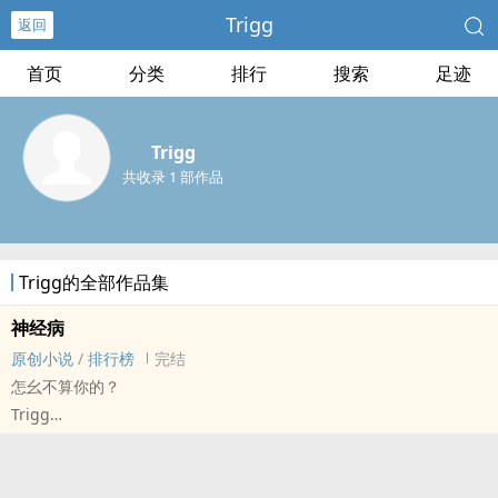
Trigg
返回
首页
分类
排行
搜索
足迹
Trigg
共收录 1 部作品
Trigg的全部作品集
神经病
原创小说
/
排行榜
完结
怎幺不算你的？
Trigg
原创小说 - 现代 - BL - 短篇
完结 - HE - 天作之合 - 美强
Show me your masculinity.