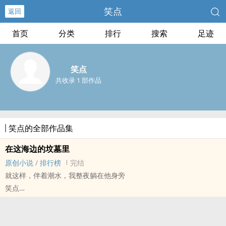
笑点
返回
首页
分类
排行
搜索
足迹
笑点
共收录 1 部作品
笑点的全部作品集
在这海边的坟墓里
原创小说
/
排行榜
完结
就这样，伴着潮水，我整夜躺在他身旁
笑点
原创小说 - BL - 短篇 - 完结
现代 - 暗恋 - 青梅竹马 - 骨科
真兄弟骨科