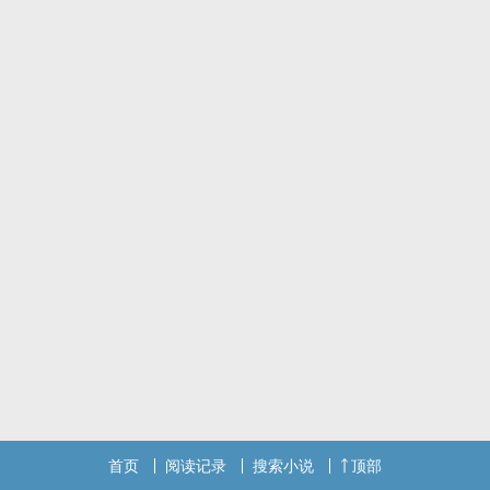
短打一发完
灵感来自松本清张的《零的焦点》但是跟这本书完全没有任何关系。
首页
阅读记录
搜索小说
顶部