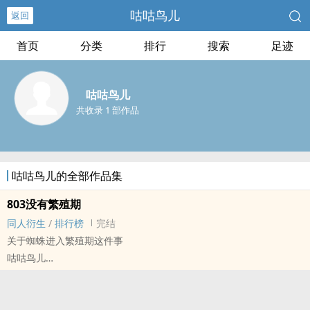
咕咕鸟儿
返回
首页
分类
排行
搜索
足迹
咕咕鸟儿
共收录 1 部作品
咕咕鸟儿的全部作品集
803没有繁殖期
同人衍生
/
排行榜
完结
关于蜘蛛进入繁殖期这件事
咕咕鸟儿
803没有蜘蛛 - 黄都督×黄几牧 同人衍生 - BL - 短篇 - 完结
HE - 小甜饼 - 拟人 - ‌高‎‌‌H‍‌‎
是阿挠挠老师的oc，因为开放了同人遂炒了个菜。