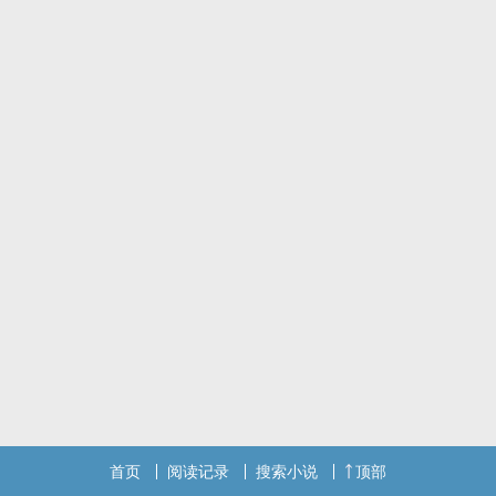
是关于蜘蛛的繁殖期，有参考蜘蛛繁殖的做法（百度搜的不合理请指
出），ooc是我的，觉得哪里不合理也请指出！
来吧看看我能创亖多少人！
首页
阅读记录
搜索小说
顶部