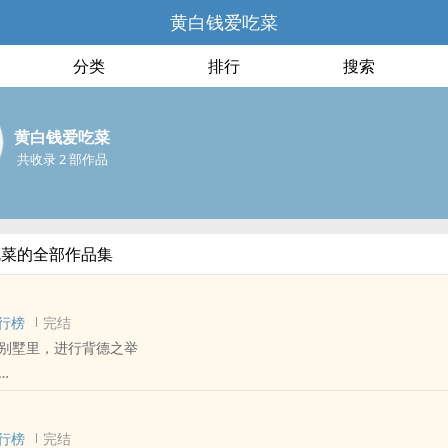
黄白钱爱吃菜
分类
排行
搜索
黄白钱爱吃菜
共收录 2 部作品
吃菜的全部作品集
行榜
完结
别墅里，进行背德之举
 - 长篇 - 完结
ABO
行榜
完结
了车祸，还是死在和情人幽会的路上，他接受了丈夫的遗产，也接受了丈