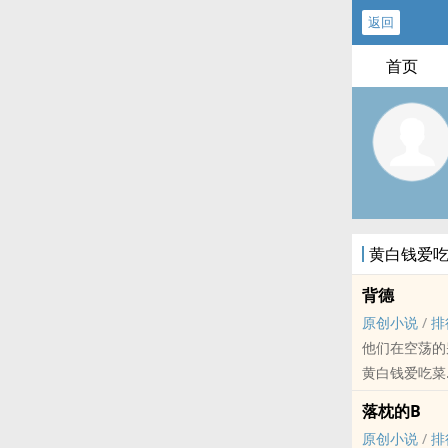
返回
首页
黄白钱爱
背德
原创小说
/
排
他们在空荡的
黄白钱爱吃菜
原创小说 - BL
落枕的B
现代 - 狗血 - 
原创小说
/
排
阮尔的丈夫出