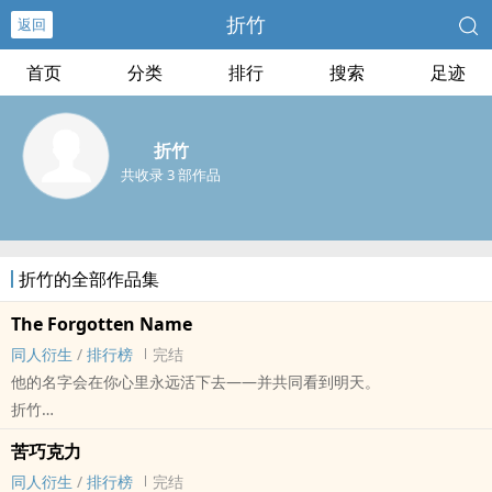
折竹
返回
首页
分类
排行
搜索
足迹
折竹
共收录 3 部作品
折竹的全部作品集
The Forgotten Name
同人衍生
/
排行榜
完结
他的名字会在你心里永远活下去——并共同看到明天。
折竹
最终幻想[Final Fantasy（最终幻想）系列单机及网络游戏] - 桑于[桑
苦巧克力
克瑞德/于里昂热] 同人衍生 - BL - 短篇 - 完结
同人衍生
/
排行榜
完结
第二人称