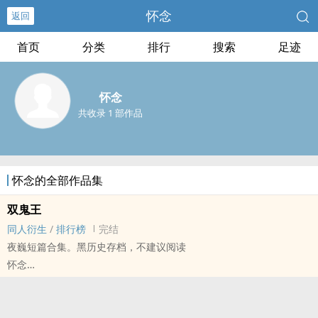
怀念
返回
首页
分类
排行
搜索
足迹
怀念
共收录 1 部作品
怀念的全部作品集
双鬼王
同人衍生
/
排行榜
完结
夜巍短篇合集。黑历史存档，不建议阅读
怀念
镇魂[镇魂] - 面巍[鬼面/沈巍] 同人衍生 - 小说同人
BL - 短篇 - 完结