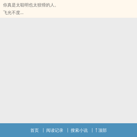
你真是太聪明也太狡猾的人。
作为晋江预备役攻的我到了‍海‍‎棠‍，对我有脖子以下意思的人一碰我我
飞光不度
就会消失。
EVA[Neon Genesis Evangelion（新世纪福音战士）] - 薰嗣[渚薰/碇
衣服和身体一块儿消失的时候记得把衣服恢复回来啊，穷到已经买不
真嗣] ‌‎‍同‎人‍‌‍衍生 - BL - 短篇 - 完结
起衣服了！
浪漫主义 - 第一人称 - 灵魂伴侣
直到有一天，碰到了一个能让我一整个人都消失的狠人。
可能是想问你：原来你带给我的幸福的内里会包裹着一层又一层细密
无脑沙雕文，一切为了快乐
柔软的尖刺幺，就像是被刚长出尖牙的动物幼崽咬了一口，比它们身
体散发的微微热意，让人印象更加深刻的会是疼痛；
首页
阅读记录
搜索小说
顶部