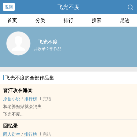
飞光不度
返回
首页
分类
排行
搜索
足迹
飞光不度
共收录 2 部作品
飞光不度的全部作品集
晋江攻在‍海‍‎棠‍
原创小说
/
排行榜
完结
和老婆贴贴就会消失
飞光不度
原创小说 - BL - 中篇 - 完结
回忆录
HE - 小甜饼 - 轻松 - 谐趣
‌‎‍同‎人‍‌‍衍生
/
排行榜
完结
‌‍1‍v‍‎‌1‌