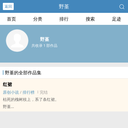
野堇
返回
首页
分类
排行
搜索
足迹
野堇
共收录 1 部作品
野堇的全部作品集
红裙
原创小说
/
排行榜
完结
枯死的槐树枝上，系了条红裙。
野堇
原创小说 - 古代 - BL - 短篇
完结 - 第三人称
书生x红裙