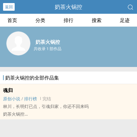
奶茶火锅控
返回
首页
分类
排行
搜索
足迹
奶茶火锅控
共收录 1 部作品
奶茶火锅控的全部作品集
魂归
原创小说
/
排行榜
完结
林川，长明灯已点，引魂归家，你还不回来吗
奶茶火锅控
原创小说 - 现代 - BL - 短篇
完结