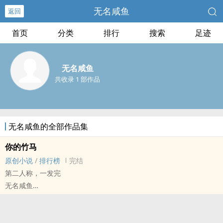
无名咸鱼
返回
首页
分类
排行
搜索
足迹
无名咸鱼
共收录 1 部作品
无名咸鱼的全部作品集
你的竹马
原创小说
/
排行榜
完结
第二人称，一发完
无名咸鱼
原创小说 - BG - 短篇 - 完结
现代 - 小甜饼 - 第二人称 - 青梅竹马
清水