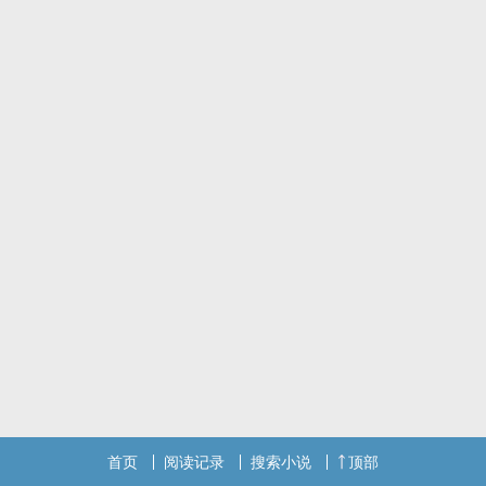
迟钝青梅你VS温柔体贴但占有欲强竹马他
首页
阅读记录
搜索小说
顶部