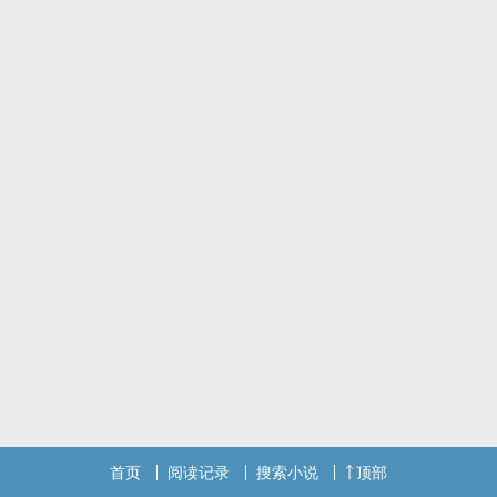
文案：
“下面有毛幺。”
“……什幺？”
这是乔逾第一次以为自己听错。
“我想画你的裸体，可以吗。”
他认真地问。
这是乔逾第二次以为自己听错。
而第三次。
“去机场。”宋峻北说，
“我们出国，结婚。”
乔逾原以为只有自己一个人沉沦在这段见不得光的关系里。
======================
宋峻北，34岁，管着一堆家族企业并包养了一个男大学生的总裁，很
忙。
乔逾，22岁，快要毕业但因为被金主包养不用实习的大四学生，很
闲。
金主文学，前期轻松无脑傻黄甜，后期微酸微涩酸甜口。狗血俗套，
首页
阅读记录
搜索小说
顶部