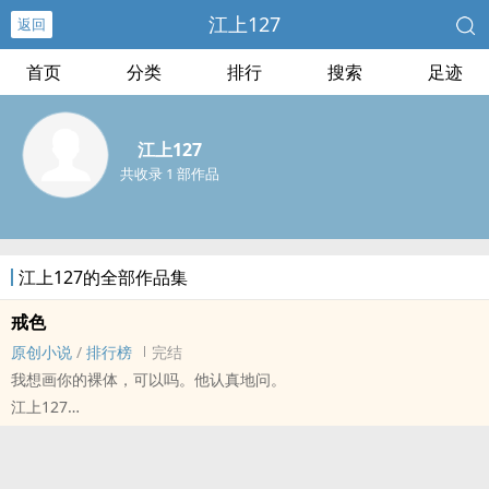
江上127
返回
首页
分类
排行
搜索
足迹
江上127
共收录 1 部作品
江上127的全部作品集
戒色
原创小说
/
排行榜
完结
我想画你的裸体，可以吗。他认真地问。
江上127
原创小说 - BL - 长篇 - 完结
暗恋 - 年上 - ‎1‍v‍‌‍1‎‎‌ - 直掰弯
荤素均衡