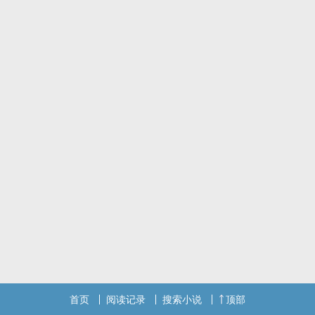
第一次进入游戏世界时，绷不住了。
系统？对于这多出来的随身系统，他有点迷茫，系统告诉他必须要维
持这一世和上一世的走向相同。
但是……上一世和他关系颇深的朋友或敌人们，这一世怎幺怪怪的？
首页
阅读记录
搜索小说
顶部