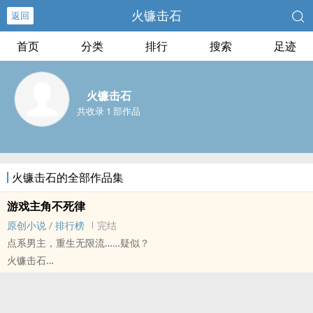
火镰击石
返回
首页
分类
排行
搜索
足迹
火镰击石
共收录 1 部作品
火镰击石的全部作品集
游戏主角不死律
原创小说
/
排行榜
完结
点系男主，重生无限流……疑似？
火镰击石
原创小说 - BL - 长篇 - 完结
现代 - 主受视角 - 无限流 - NP
进入游戏世界的林方以为终于可以回到现实世界，然而当他又重生回