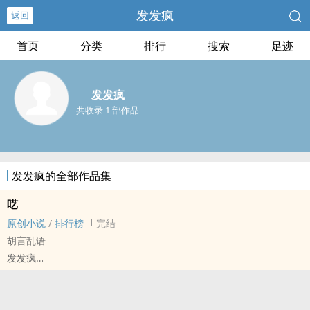
发发疯
返回
首页
分类
排行
搜索
足迹
发发疯
共收录 1 部作品
发发疯的全部作品集
呓
原创小说
/
排行榜
完结
胡言乱语
发发疯
原创小说 - 性向未知 - 中篇 - 完结