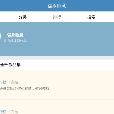
谋杀睡意
分类
排行
搜索
谋杀睡意
共收录 2 部作品
的全部作品集
行榜
完结
会做梦吗？假如有梦，何时梦醒
Genesis Evangelion（新世纪福音战士）] - 薰嗣[渚薰/碇真嗣] 同人衍生 
完结 - 文艺
行榜
完结
日系