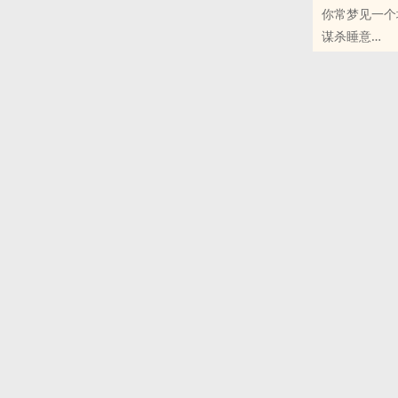
你常梦见一个
困意是一座桥
谋杀睡意
——
原创小说 - 现
私设没有冲击
完结 - 悬疑 -
——
每夜你都来访
谨以此文，献
没关系，我会
22.5.4
——
修于23.12.10
第二人称➕第