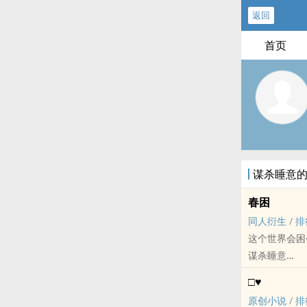
返回
首页
谋杀睡意
春困
同人衍生
/
排
这个世界会困
谋杀睡意
EVA[Neon 
□♥
BL - 短篇 - 
原创小说
/
排
魔幻现实 - 