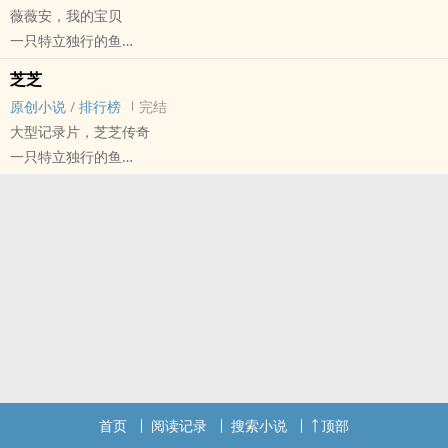
薇薇安，我的宝贝
他是一个好色又恶毒的小胖子，他满脑子都是‌‍‎黄‌色‍废料。
一只特立独行的鱼
排雷：
原创小说 - BL - 短篇 - 完结
1.最大的雷点就是作者精神状态不太稳定以及文盲
芝芝
雷文 - 三观不正 - 荤素均衡
2.受转攻，无脑文……
原创小说
/
排行榜
完结
大型记录片，芝芝传奇
一只特立独行的鱼
原创小说 - BL - 中篇 - 完结
小甜饼 - 狗血 - 强制爱 - 宗教
芝芝是陈家的女佣，不过他喜欢说别人坏话。
排雷：
1.芝芝是男的。
2.作者精神状态不太稳定
首页
阅读记录
搜索小说
顶部