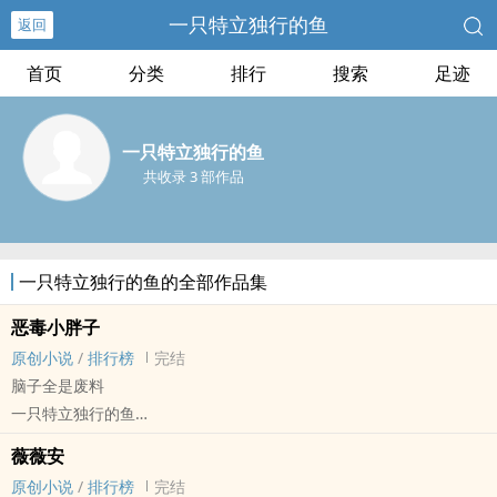
一只特立独行的鱼
返回
首页
分类
排行
搜索
足迹
一只特立独行的鱼
共收录 3 部作品
一只特立独行的鱼的全部作品集
恶毒小胖子
原创小说
/
排行榜
完结
脑子全是废料
一只特立独行的鱼
原创小说 - BL - 中篇 - 完结
薇薇安
现代 - 小甜饼 - 轻松 - 狗血
原创小说
/
排行榜
完结
NP