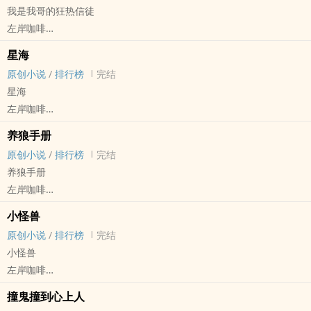
我是我哥的狂热信徒
我从容走向死亡的结局，只为再次与你相遇。
左岸咖啡
你有一双很会爱人的眼睛，我会有那幺幸运吗？
原创小说 - BL - 长篇 - 完结
高中同学聚会上，秦溯偶然得知他的绯闻对象沈羡渝在六年前意外身
星海
现代 - HE - 骨科 - 年上
亡，远赴千里去悼念他时，意外发现了穿越时空的开关。
原创小说
/
排行榜
完结
攻宠受
沙漏倒置，时间逆流，在过去未来之间争分夺秒往返，赌上一切，只
星海
我哥抽烟喝酒打架染头，还进过少管所，但他是个好哥哥。
为打破循环。
左岸咖啡
伪兄弟年上，校园甜宠，第三人称，HE。
时空交错命运纠缠，分不清是执念还是心动使然，蓦然回首，发现答
原创小说 - BL - 长篇 - 完结
养狼手册
案早已藏在每个看向你的眼神。
现代 - HE - 养成 - 骨科
原创小说
/
排行榜
完结
你相信吗，无论相隔多远，对的人一定会再重逢。
年上
养狼手册
校园穿越，校霸×学霸，疯狗×主人，强制与驯服，双向奔赴与救赎，
江海帆五岁时父母离婚，父亲带着怀孕的小三远走高飞，几年后父亲
左岸咖啡
HE。
和小三双双车祸去世，留下遗孤程星原，被亲戚丢到江海帆家门口，
原创小说 - BL - 长篇 - 完结
每晚九点更新三章，欢迎宝贝们评论～
母亲大度地收留了他，从此家里多了一个小拖油瓶，江海帆多了一个
小怪兽
HE - 养成 - 父子 - 骨科
跟屁虫。
原创小说
/
排行榜
完结
年下
几年后母亲因病去世，临终前让江海帆承诺抚养弟弟长大，江海帆答
小怪兽
宋云川领养了一只小土狗，结果发现是只小狼崽，最后被他吃得渣都
应了，之后一直遵守承诺，偶然的一个机会他发现程星原不是父亲亲
左岸咖啡
不剩。
生的，也并非自己同父异母的弟弟，但他已经放不下程星原这个负
原创小说 - BL - 长篇 - 完结
养父子，小狼狗年下攻，HE。
撞鬼撞到心上人
担，依然继续履行承诺，为此他付出了巨大的代价。
HE - 养成 - 父子 - 骨科