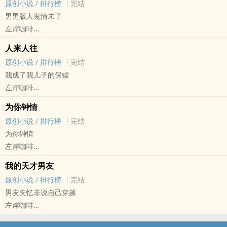
原创小说
/
排行榜
完结
岁月变迁，突然有一天江海帆发现程星原对他来说不是责任，而是生
年上
‎男‎‍‍男‍‌版人鬼情未了
命中不可或缺的存在。
刘寻的父亲刘建勇是一个反社会连环杀手，连续杀害了七人，引起社
左岸咖啡
深情而不自知的哥哥×忠犬弟弟，年上，HE。
会轰动，负责这起连环杀人案的刑警队长邵寒州在逮捕刘建勇的过程
原创小说 - BL - 长篇 - 完结
中，刘建勇挟持了刘寻作为人质，邵寒州当着刘寻的面将刘建勇一枪
人来人往
小甜饼 - 轻松 - 治愈 - 灵异
击毙。
原创小说
/
排行榜
完结
攻宠受
刘寻让邵寒州赔他父亲，邵寒州真的赔了他一个父亲——他收养了刘
我成了我儿子的保镖
男鬼攻(后面会复活)，攻受都是彼此的初恋彼此的唯一。
寻，并给他改名邵为，意思是年少有为。
左岸咖啡
江白从小有阴阳眼，可以看到鬼魂，搬到新家后认识了一只孤魂野
邵为遗传了他亲生父亲的反社会人格，行为作风都将变态展现得淋漓
原创小说 - BL - 长篇 - 完结
鬼，没有名字没有记忆，身份成谜。
为你钟情
尽致，就像混入人类社会的一只格格不入的小怪兽，但是邵寒州有信
HE - 三观不正 - 父子 - 年上
江白给他起名叫江浔，江浔外表艳丽又爱撩，江白起初以为他是夜店
原创小说
/
排行榜
完结
心把他教育好。
攻宠受
男模，后来随着一系列事件发生，对于他身份的猜测变成了学霸天
为你钟情
在邵寒州爱的感化下，邵为逐渐从小怪兽变成了一个正常人，而他对
赵蓝田是一家公司的保安，机缘巧合下救了公司总裁庄思年两次命，
才、校园男神，最后又变成黑道混混、犯罪分子。
左岸咖啡
邵寒州的感情也悄然发生了变化。
庄思年因此聘请他为贴身保镖。
在寻找真相的途中两人关系逐渐升温，最终突破人鬼殊途的阻碍成为
原创小说 - BL - 长篇 - 完结
养父子年上。
在和庄思年的相处过程中，赵蓝田对这个美貌又高傲的年轻人产生了
我的天才男友
了恋人，然而最后的真相和江浔的身份却出乎所有人意料。
现代 - HE - 父子 - 骨科
好感，不由自主地想要关心他亲近他，起初他以为自己只是把对方当
原创小说
/
排行榜
完结
年上
成晚辈，但是在庄思年有意无意的撩拨下，逐渐对他产生了不该有的
男友失忆非说自己穿越
钟情勾引了自己同学的叔叔吴敬贤，被他包养的过程中爱上了这个风
情愫，为此他羞愧难当，主动离职远离对方。
左岸咖啡
流但无情的男人，向他表白后惨被抛弃，没想到过了一段时间吴敬贤
没想到庄思年又找上门，大胆地向他表白还对他死缠烂打，架不住对
原创小说 - BL - 长篇 - 完结
又对他展开了追求，本已经心灰意冷的他又重燃了吴敬贤的爱意，和
方的热情攻势，老男人还是沦陷了，在这场不匹配的忘年恋情中，他