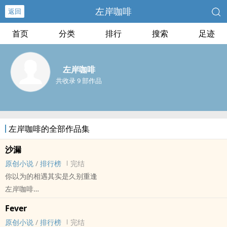
左岸咖啡
返回
首页
分类
排行
搜索
足迹
左岸咖啡
共收录 9 部作品
左岸咖啡的全部作品集
沙漏
原创小说
/
排行榜
完结
你以为的相遇其实是久别重逢
左岸咖啡
原创小说 - BL - 长篇 - 完结
Fever
现代 - HE - 狗血 - 校园
原创小说
/
排行榜
完结
穿越