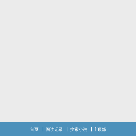
上岸文章留做纪念
首页
阅读记录
搜索小说
顶部