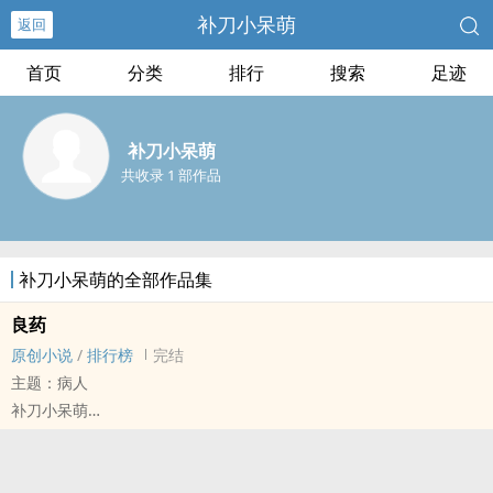
补刀小呆萌
返回
首页
分类
排行
搜索
足迹
补刀小呆萌
共收录 1 部作品
补刀小呆萌的全部作品集
良药
原创小说
/
排行榜
完结
主题：病人
补刀小呆萌
原创小说 - 现代 - BL - 短篇
完结 - 第五期征集
两个人兜兜转转又转了回来