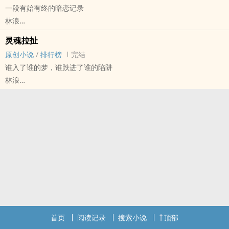
一段有始有终的暗恋记录
林浪
原创小说 - BL - 中篇 - 完结
灵魂拉扯
现代 - 轻松 - 第一人称 - 校园
原创小说
/
排行榜
完结
日常
谁入了谁的梦，谁跌进了谁的陷阱
我喜欢他，自以为有始无终
林浪
原创小说 - BL - 短篇 - 完结
他们同样鲜活又困顿的灵魂
在拉扯中学会如何成长
首页
阅读记录
搜索小说
顶部