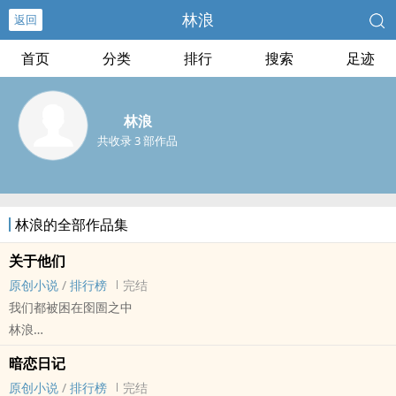
林浪
返回
首页
分类
排行
搜索
足迹
林浪
共收录 3 部作品
林浪的全部作品集
关于他们
原创小说
/
排行榜
完结
我们都被困在囹圄之中
林浪
原创小说 - BL - 长篇 - 完结
暗恋日记
虐文 - 单元剧 - 1v1 - 荤素均衡
原创小说
/
排行榜
完结
他也曾被杀死于名为“情真意切”的网中