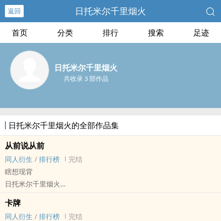
日托米尔千里烟火
返回
首页
分类
排行
搜索
足迹
日托米尔千里烟火
共收录 3 部作品
日托米尔千里烟火的全部作品集
从前说从前
同人衍生
/
排行榜
完结
瞎想现背
日托米尔千里烟火
NCT[NCT（Neo Culture Technology，엔시티）] - 港九（黄旭熙/金
卡牌
廷祐） 同人衍生 - 真人同人 - BL
同人衍生
/
排行榜
完结
短篇 - 完结