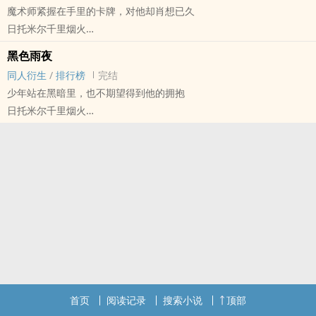
魔术师紧握在手里的卡牌，对他却肖想已久
从前说从前，美好已成往事
日托米尔千里烟火
- 同人衍生 - BL - 短篇 - 完结
黑色雨夜
现代 - 拟人 - 1v1
同人衍生
/
排行榜
完结
少年站在黑暗里，也不期望得到他的拥抱
日托米尔千里烟火
NCT[NCT（Neo Culture Technology，엔시티）] - 娜俊（罗渽民/黄
仁俊） 同人衍生 - BL - 短篇 - 完结
现代 - 主受视角 - 暗恋 - 扮猪吃虎
攻宠受
是否有后续，视情况而定
首页
阅读记录
搜索小说
顶部