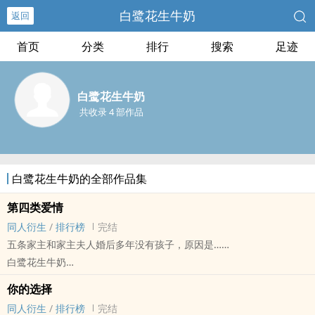
白鹭花生牛奶
返回
首页
分类
排行
搜索
足迹
白鹭花生牛奶
共收录 4 部作品
白鹭花生牛奶的全部作品集
第四类爱情
‍‎‍同‌‌人‎‌衍生
/
排行榜
完结
五条家主和家主夫人婚后多年没有孩子，原因是……
白鹭花生牛奶
咒术回战[呪术廻戦（じゅじゅつかいせん）] - 夏五[夏油杰/五条悟]
你的选择
‍‎‍同‌‌人‎‌衍生 - 动漫‍‎‍同‌‌人‎‌
‍‎‍同‌‌人‎‌衍生
/
排行榜
完结
GB - 短篇 - 完结 - 现代