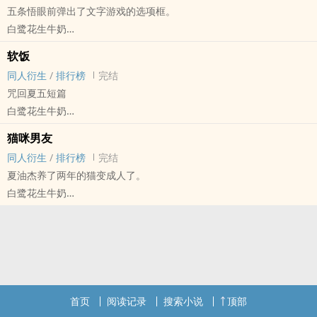
五条悟眼前弹出了文字游戏的选项框。
性转 - PWP
白鹭花生牛奶
文如其名是攻方单性转的第四爱gb，写来满足个人妄想和恶趣味的雷
咒术回战[呪术廻戦（じゅじゅつかいせん）] - 夏五[夏油杰/五条悟]
文，ooc且文笔稀烂用词不雅粗俗，不能接受快跑。
软饭
‍‎‍同‌‌人‎‌衍生 - 动漫‍‎‍同‌‌人‎‌
‍‎‍同‌‌人‎‌衍生
/
排行榜
完结
BL - 短篇 - 完结 - 原作向
咒回夏五短篇
白鹭花生牛奶
咒术回战[呪术廻戦（じゅじゅつかいせん）] - 夏五[夏油杰/五条悟]
猫咪男友
‍‎‍同‌‌人‎‌衍生 - 动漫‍‎‍同‌‌人‎‌
‍‎‍同‌‌人‎‌衍生
/
排行榜
完结
BL - 短篇 - 完结 - 现代
夏油杰养了两年的猫变‎‍‌成‌‍人‍‍了。
轻松
白鹭花生牛奶
夏油杰十年前后两次遇到五条悟的故事。
咒术回战[呪术廻戦（じゅじゅつかいせん）] - 夏五[夏油杰/五条悟]
‍‎‍同‌‌人‎‌衍生 - BL
中篇 - 完结 - 现代 - HE
轻松
一篇设定不能深究的猫变人文学。‌‍‎海‎‌‎棠‌‍‌文风，用词不雅，又俗又雷，
人物严重ooc，请酌情阅读。
首页
阅读记录
搜索小说
顶部