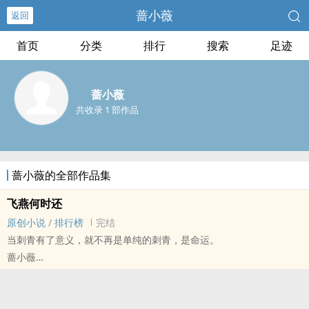
蔷小薇
返回
首页
分类
排行
搜索
足迹
蔷小薇
共收录 1 部作品
蔷小薇的全部作品集
飞燕何时还
原创小说
/
排行榜
完结
当刺青有了意义，就不再是单纯的刺青，是命运。
蔷小薇
原创小说 - BG - 短篇 - 完结