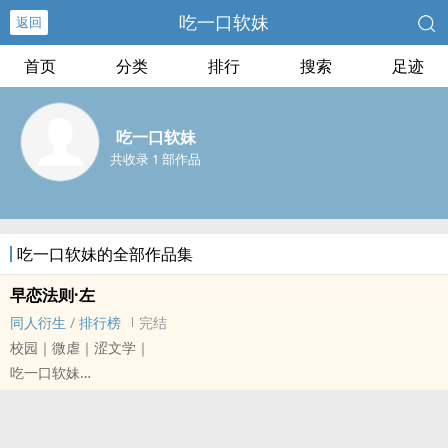
吃一口软妹
返回
首页
分类
排行
搜索
足迹
吃一口软妹
共收录 1 部作品
吃一口软妹的全部作品集
早恋法则·左
同人衍生
/
排行榜
完结
校园｜微虐｜涩文学｜
吃一口软妹
EXO[韩国男子流行演唱组合 EXO] - 灿白[朴灿烈/边伯贤] 同人衍生 -
真人同人
BL - 完结 - 中篇