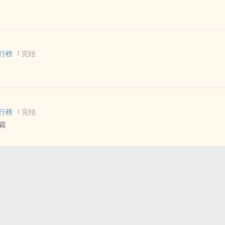
篇 - 完结 - 混合性向
行榜
完结
！
烂，逻辑死，还烂尾
又倔受
 - 大纲 - 完结
行榜
完结
任何意外的 民国 HE 大纲文
篇
儿的虐
 - 虐文 - 清水
BL - 古代
者爽虐梗而生