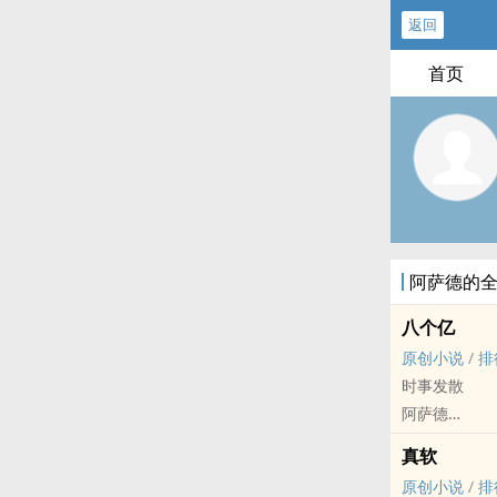
返回
首页
阿萨德的
八个亿
原创小说
/
排
时事发散
阿萨德
原创小说 - BL
真软
HE - 现代 -
原创小说
/
排
沙雕超短篇