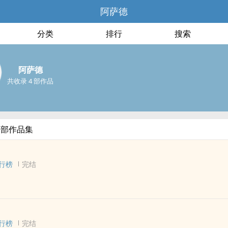
阿萨德
分类
排行
搜索
阿萨德
共收录 4 部作品
全部作品集
行榜
完结
 - 短篇 - 完结
 轻松 - 小甜饼
行榜
完结