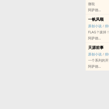
微耽
无原型
阿萨德
坑
原创小说 - 短
一帆风顺
现代
原创小说
/
排
完结微耽
FLAG？拔掉
文笔尬，剧情
阿萨德
温柔攻×又软
原创小说 - HE
成年人的生活
天源前事
BL - 民国
原创小说
/
排
平平稳稳，没有
一个系列的开
没有一星半点
阿萨德
原创小说 - OE
短篇 - 完结 - 
超短篇
偏BE的OE
无剧情，为作