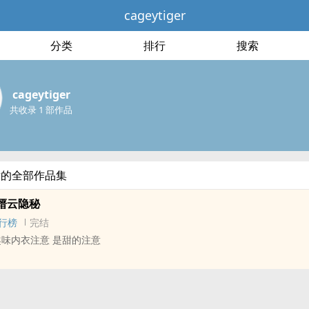
cageytiger
分类
排行
搜索
cageytiger
共收录 1 部作品
ger的全部作品集
缙云隐秘
行榜
完结
趣味内衣注意 是甜的注意
列游戏及衍生影视作品] - 炤云[巫炤/缙云] 同人衍生 - 短篇 - 完结 - BL