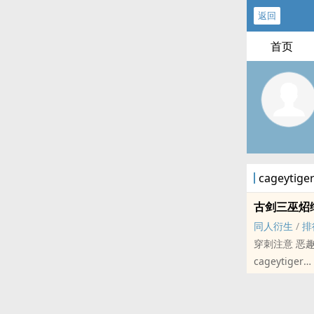
返回
首页
cageyti
古剑三巫炤
同人衍生
/
排
穿刺注意 恶
cageytiger
古剑[古剑奇谭系