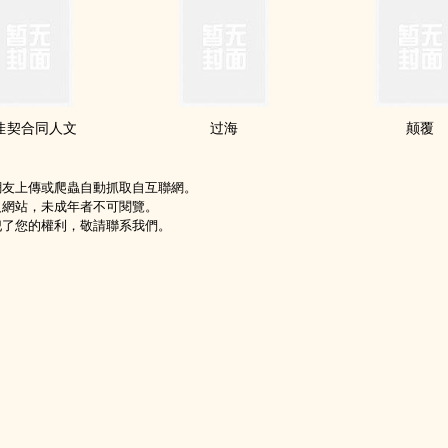
合‍‌同‍‎‍人‍‌‌文
过海
颠覆
網友上傳或爬蟲自動抓取自互聯網。
級網站，未成年者不可閱覽。
犯了您的權利，敬請聯系我們。