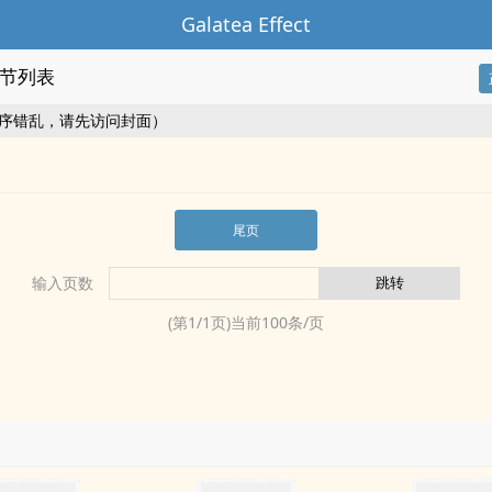
Galatea Effect
节列表
序错乱，请先访问封面）
尾页
输入页数
(第
1
/
1
页)当前
100
条/页