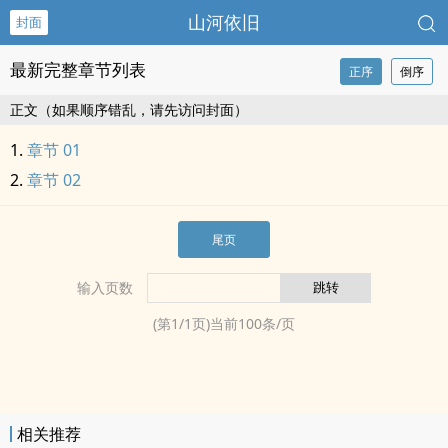
山河依旧
封面
最新完整章节列表
正序
倒序
正文（如果顺序错乱，请先访问封面）
章节 01
章节 02
尾页
输入页数
(第
1
/
1
页)当前
100
条/页
相关推荐