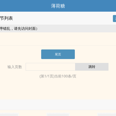
薄荷糖
节列表
序错乱，请先访问封面）
尾页
输入页数
(第
1
/
1
页)当前
100
条/页