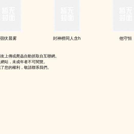
宿伏晨雾
封神榜‌‎同‍‍‎人‍‌含h
他守恒
網友上傳或爬蟲自動抓取自互聯網。
級網站，未成年者不可閱覽。
犯了您的權利，敬請聯系我們。