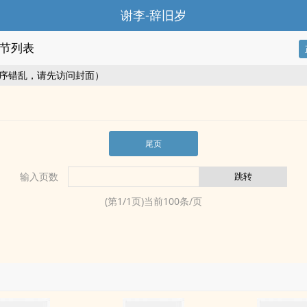
谢李-辞旧岁
节列表
序错乱，请先访问封面）
尾页
输入页数
(第
1
/
1
页)当前
100
条/页