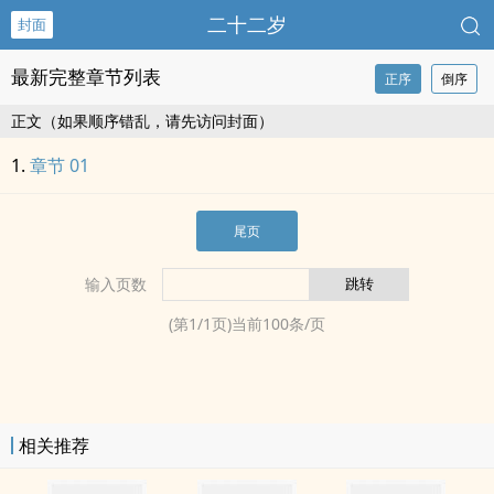
二十二岁
封面
最新完整章节列表
正序
倒序
正文（如果顺序错乱，请先访问封面）
章节 01
尾页
输入页数
(第
1
/
1
页)当前
100
条/页
相关推荐