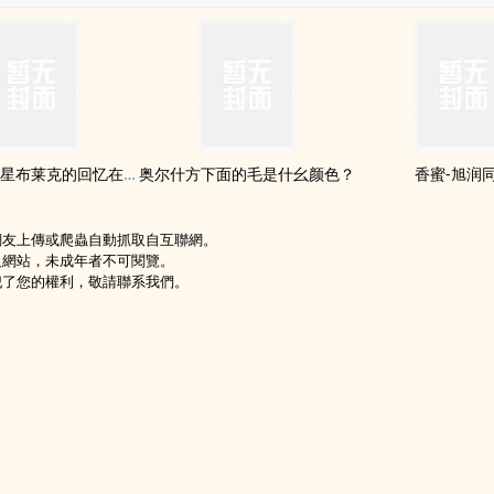
关于小天狼星布莱克的回忆在404页
奥尔什方下面的毛是什幺颜色？
香蜜-旭润‌同‍
網友上傳或爬蟲自動抓取自互聯網。
級網站，未成年者不可閱覽。
犯了您的權利，敬請聯系我們。