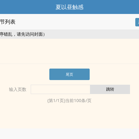
夏以昼触感
节列表
序错乱，请先访问封面）
尾页
输入页数
(第
1
/
1
页)当前
100
条/页