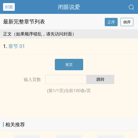
闭眼说爱
封面
最新完整章节列表
正序
倒序
正文（如果顺序错乱，请先访问封面）
章节 01
尾页
输入页数
(第
1
/
1
页)当前
100
条/页
相关推荐