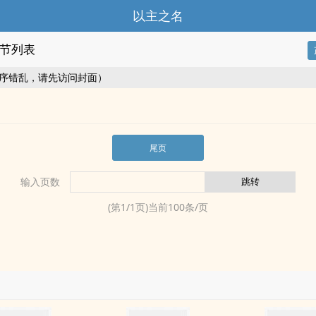
以主之名
节列表
序错乱，请先访问封面）
尾页
输入页数
(第
1
/
1
页)当前
100
条/页