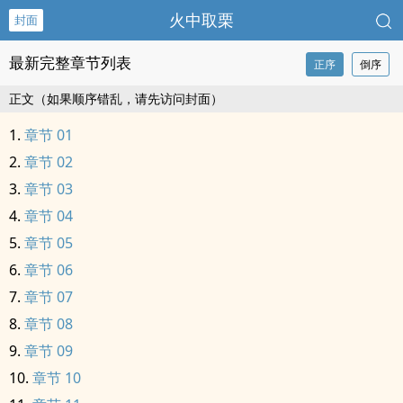
火中取栗
封面
最新完整章节列表
正序
倒序
正文（如果顺序错乱，请先访问封面）
章节 01
章节 02
章节 03
章节 04
章节 05
章节 06
章节 07
章节 08
章节 09
章节 10