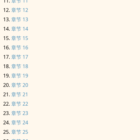
章节 11
章节 12
章节 13
章节 14
章节 15
章节 16
章节 17
章节 18
章节 19
章节 20
章节 21
章节 22
章节 23
章节 24
章节 25