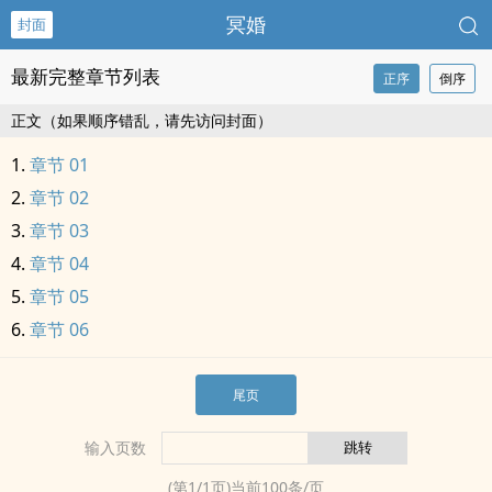
冥婚
封面
最新完整章节列表
正序
倒序
正文（如果顺序错乱，请先访问封面）
章节 01
章节 02
章节 03
章节 04
章节 05
章节 06
尾页
输入页数
(第
1
/
1
页)当前
100
条/页