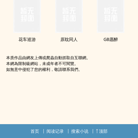
花车巡游
原耽‍‌同‌‎‍人‌‍
GB愿醉
本质作品由網友上傳或爬蟲自動抓取自互聯網。
本網為限制級網站，未成年者不可閱覽。
如無意中侵犯了您的權利，敬請聯系我們。
首页
阅读记录
搜索小说
顶部