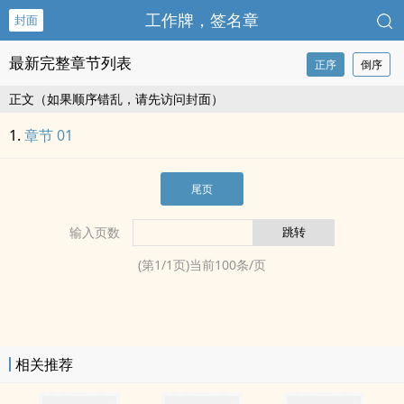
工作牌，签名章
封面
最新完整章节列表
正序
倒序
正文（如果顺序错乱，请先访问封面）
章节 01
尾页
输入页数
(第
1
/
1
页)当前
100
条/页
相关推荐