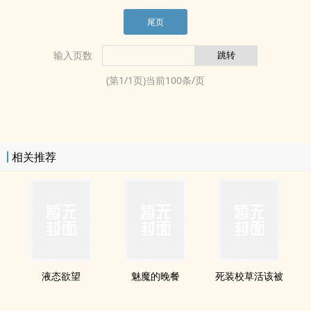
尾页
输入页数
(第
1
/
1
页)当前
100
条/页
相关推荐
液态欲望
魅魔的晚餐
死装校草活该被