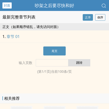
吵架之后要尽快和好
封面
最新完整章节列表
正序
倒序
正文（如果顺序错乱，请先访问封面）
章节 01
尾页
输入页数
(第
1
/
1
页)当前
100
条/页
相关推荐